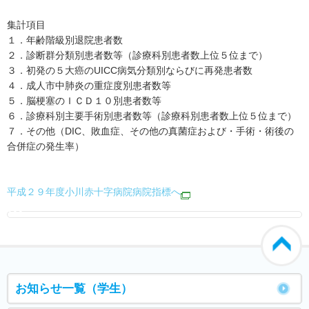
集計項目
１．年齢階級別退院患者数
２．診断群分類別患者数等（診療科別患者数上位５位まで）
３．初発の５大癌のUICC病気分類別ならびに再発患者数
４．成人市中肺炎の重症度別患者数等
５．脳梗塞のＩＣＤ１０別患者数等
６．診療科別主要手術別患者数等（診療科別患者数上位５位まで）
７．その他（DIC、敗血症、その他の真菌症および・手術・術後の
合併症の発生率）
平成２９年度小川赤十字病院病院指標へ
000
お知らせ一覧（学生）