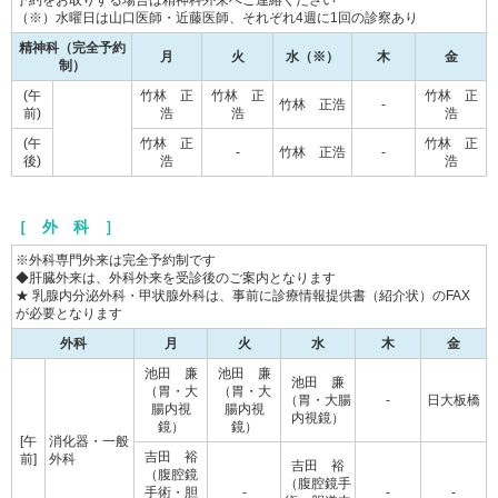
予約をお取りする場合は精神科外来へご連絡ください
（※）水曜日は山口医師・近藤医師、それぞれ4週に1回の診察あり
精神科（完全予約
月
火
水（※）
木
金
制）
(午
竹林 正
竹林 正
竹林 正
竹林 正浩
-
前)
浩
浩
浩
(午
竹林 正
竹林 正
-
竹林 正浩
-
後)
浩
浩
［ 外 科 ］
※外科専門外来は完全予約制です
◆肝臓外来は、外科外来を受診後のご案内となります
★ 乳腺内分泌外科・甲状腺外科は、事前に診療情報提供書（紹介状）のFAX
が必要となります
外科
月
火
水
木
金
池田 廉
池田 廉
池田 廉
（胃・大
（胃・大
（胃・大腸
-
日大板橋
腸内視
腸内視
内視鏡）
鏡）
鏡）
[午
消化器・一般
吉田 裕
前]
外科
吉田 裕
（腹腔鏡
（腹腔鏡手
手術・胆
-
-
-