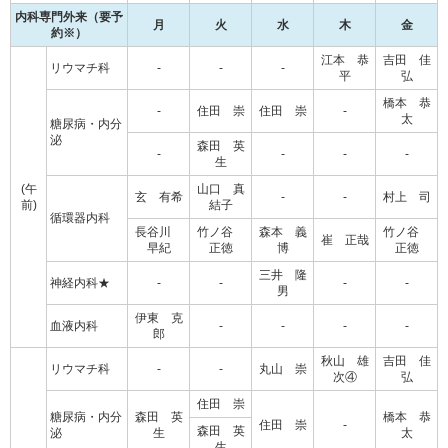
内科専門外来（要予
月
火
水
木
金
約※）
江本 恭
吉田 佳
リウマチ科
-
-
-
平
弘
橋本 恭
-
住田 崇
住田 崇
-
太
糖尿病・内分
泌
森田 英
-
-
-
-
生
(午
山口 真
玄 有希
-
-
村上 司
前)
結子
循環器内科
長谷川
竹ノ谷
森本 義
竹ノ谷
崔 正哉
早紀
正徳
博
正徳
三井 隆
神経内科★
-
-
-
-
男
伊東 克
血液内科
-
-
-
-
郎
秋山 雄
吉田 佳
リウマチ科
-
-
丸山 崇
次④
弘
住田 崇
糖尿病・内分
森田 英
橋本 恭
住田 崇
-
森田 英
泌
生
太
生