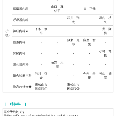
山口 真
循環器内科
-
-
崔 正哉
-
結子
武井 翔
堀内 功
呼吸器内科
-
-
-
太
久
下条 修
三井 隆
(午
神経内科★
-
-
-
平
男
後)
伊東 克
麻生 智
血液内科
-
-
-
郎
愛
小林 竜
腎臓内科
-
-
-
-
也
荻野 太
消化器内科
-
-
-
-
郎
竹川 啓
今井 崇
神山 雄
総合診療内科
-
-
介
紀
基
東松山市
東松山市
物忘れ外来◆
-
-
-
民病院①
民病院③
［ 精神科 ］
完全予約制です