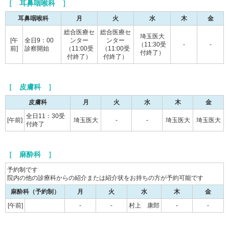
［ 耳鼻咽喉科 ］
耳鼻咽喉科
月
火
水
木
金
総合医療セ
総合医療セ
埼玉医大
[午
全日9：00
ンター
ンター
（11:30受
-
-
前]
診察開始
（11:00受
（11:00受
付終了）
付終了）
付終了）
［ 皮膚科 ］
皮膚科
月
火
水
木
金
全日11：30受
[午前]
埼玉医大
-
-
埼玉医大
埼玉医大
付終了
［ 麻酔科 ］
予約制です
院内の他の診療科からの紹介または紹介状をお持ちの方が予約可能です
麻酔科（予約制）
月
火
水
木
金
[午前]
-
-
村上 康郎
-
-