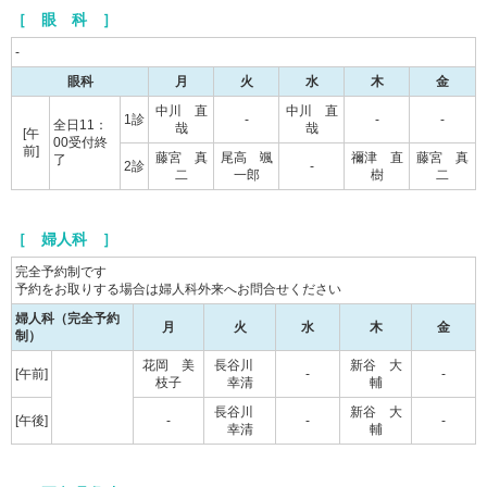
［ 眼 科 ］
-
眼科
月
火
水
木
金
中川 直
中川 直
1診
-
-
-
全日11：
哉
哉
[午
00受付終
前]
藤宮 真
尾高 颯
禰津 直
藤宮 真
了
2診
-
二
一郎
樹
二
［ 婦人科 ］
完全予約制です
予約をお取りする場合は婦人科外来へお問合せください
婦人科（完全予約
月
火
水
木
金
制）
花岡 美
長谷川
新谷 大
[午前]
-
-
枝子
幸清
輔
長谷川
新谷 大
[午後]
-
-
-
幸清
輔