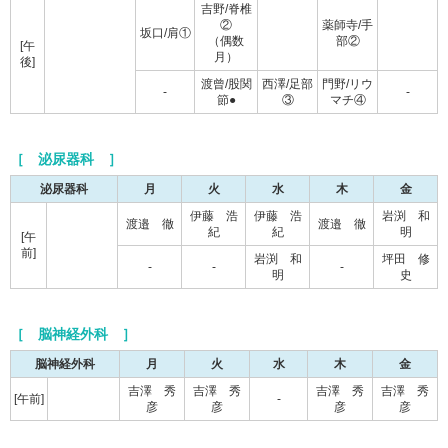
吉野/脊椎
②
薬師寺/手
坂口/肩①
（偶数
部②
[午
月）
後]
渡曾/股関
西澤/足部
門野/リウ
-
-
節●
③
マチ④
［ 泌尿器科 ］
泌尿器科
月
火
水
木
金
伊藤 浩
伊藤 浩
岩渕 和
渡邉 徹
渡邉 徹
紀
紀
明
[午
前]
岩渕 和
坪田 修
-
-
-
明
史
［ 脳神経外科 ］
脳神経外科
月
火
水
木
金
吉澤 秀
吉澤 秀
吉澤 秀
吉澤 秀
[午前]
-
彦
彦
彦
彦