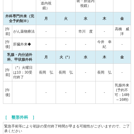
術・胆道内
道内視
視鏡）
鏡）
外科専門外来（完
月
火
水
木
金
全予約制※）
[午
高橋 威
がん薬物療法
-
-
市川 度
-
前]
洋
[午
今井 幸
肝臓外来◆
-
-
-
-
後]
紀
乳腺・内分泌外
月
火（*）
水
木
金
科、甲状腺外科
（*）火曜日
[午
は10：30受
長岡 弘
長岡 弘
-
長岡 弘
-
前]
付終了
乳腺外来
[午
(予約不
-
-
-
-
後]
可：14時
～16時)
［ 整形外科 ］
緊急手術等により初診の受付終了時間が早まる可能性がございますので、ご了
承ください