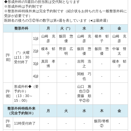
◆形成外科の5週目の担当医は交代制となります
※形成外科は予約制です
※整形外科特殊外来は完全予約制です（紹介状をお持ちの方も一般整形外科に
受診が必要です）
医師名の後ろの①②等の数字は第○週を表しています（●は最終週）
整形外科
月
火（*）
水
木
金
山崎 克
飯田 惣
山崎 克
榎本 郁
山崎 克
1診
彦
優
彦
子
彦
榎本 郁
野原 広
飯田 惣
飯田 惣
中塚 彗
2診
（*）火曜
子
明
優
優
太
[午
は11：30
前]
真田 孝
吉岡 浩
榎本 郁
受付終了
3診
-
-
博
之
子
関根 巧
4診
-
-
-
-
也
形成外科◆（要
山口 雅
[午
予約※）
也①③
-
-
-
-
後]
（13：30～
齋藤 順
15：00）
平②④
整形外科特殊外来
月
火
水
木
金
（完全予約制※）
[午
飯田/脊椎
11時受付終了
-
-
-
-
前]
②