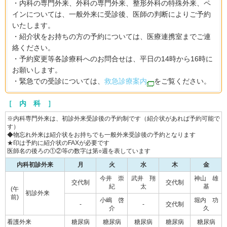
・内科の専門外来、外科の専門外来、整形外科の特殊外来、ペ
インについては、一般外来に受診後、医師の判断によりご予約
いたします。
・紹介状をお持ちの方の予約については、医療連携室までご連
絡ください。
・予約変更等各診療科へのお問合せは、平日の14時から16時に
お願いします。
・緊急での受診については、
救急診療案内
をご覧ください。
［ 内 科 ］
※内科専門外来は、初診外来受診後の予約制です（紹介状があれば予約可能で
す）
◆物忘れ外来は紹介状をお持ちでも一般外来受診後の予約となります
★印は予約に紹介状のFAXが必要です
医師名の後ろの①②等の数字は第○週を表しています
内科初診外来
月
火
水
木
金
今井 崇
武井 翔
神山 雄
交代制
交代制
紀
太
基
(午
初診外来
前)
小嶋 啓
堀内 功
-
-
交代制
介
久
看護外来
糖尿病
糖尿病
糖尿病
糖尿病
糖尿病