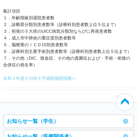
集計項目
１．年齢階級別退院患者数
２．診断群分類別患者数等（診療科別患者数上位５位まで）
３．初発の５大癌のUICC病気分類別ならびに再発患者数
４．成人市中肺炎の重症度別患者数等
５．脳梗塞のＩＣＤ10別患者数等
６．診療科別主要手術別患者数等（診療科別患者数上位５位まで）
７．その他（DIC、敗血症、その他の真菌症および・手術・術後の
合併症の発生率）
令和３年度小川赤十字病院病院指標へ
000
お知らせ一覧（学生）
お知らせ一覧（医療関係者）