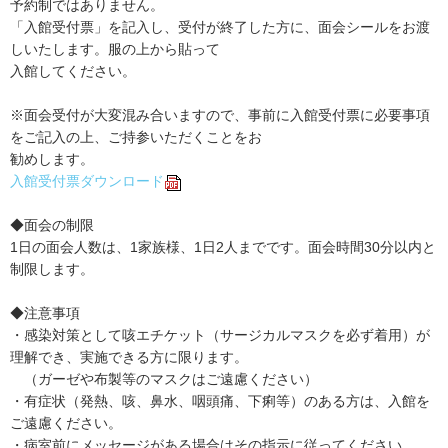
予約制ではありません。
「入館受付票」を記入し、受付が終了した方に、面会シールをお渡
しいたします。服の上から貼って
入館してください。
※面会受付が大変混み合いますので、事前に入館受付票に必要事項
をご記入の上、ご持参いただくことをお
勧めします。
入館受付票ダウンロード
◆面会の制限
1日の面会人数は、1家族様、1日2人までです。面会時間30分以内と
制限します。
◆注意事項
・感染対策として咳エチケット（サージカルマスクを必ず着用）が
理解でき、実施できる方に限ります。
（ガーゼや布製等のマスクはご遠慮ください）
・有症状（発熱、咳、鼻水、咽頭痛、下痢等）のある方は、入館を
ご遠慮ください。
・病室前にメッセージがある場合はその指示に従ってください。