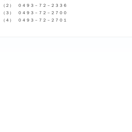
（２） ０４９３－７２－２３３６
（３） ０４９３－７２－２７００
（４） ０４９３－７２－２７０１