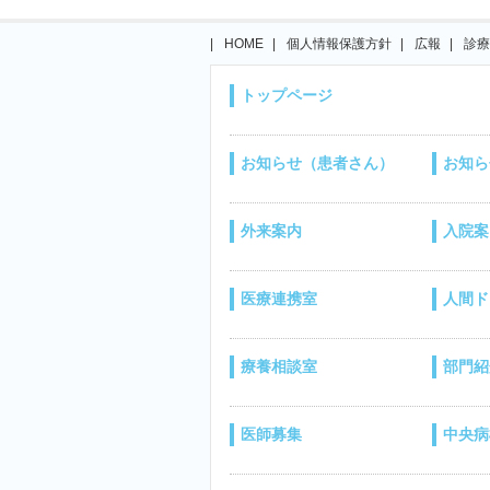
HOME
個人情報保護方針
広報
診療
トップページ
お知らせ（患者さん）
お知ら
外来案内
入院案
医療連携室
人間ド
療養相談室
部門紹
医師募集
中央病