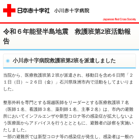
令和６年能登半島地震 救護班第2班活動報
告
小川赤十字病院救護班第2班を派遣しました
当院から、医療救護班第２班が派遣され、移動日を含め６日間「２
１日（日）～２６日（金）」石川県珠洲市内で活動をしてまいりま
した。
整形外科を専門とする堀越医師をリーダーとする医療救護班７名
（医師１名、看護師３名、薬剤師１名、主事２名）は、市内の避難
所においてインフルエンザや新型コロナ等の感染症が拡大しないよ
う医療面からアドバイスを行うととともに、避難者の診察を実施い
たしました。
一部の避難所では新型コロナ等の感染症が発生し、感染者は一般の